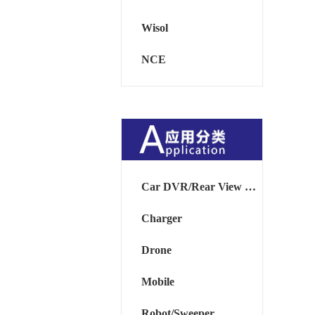
Wisol
NCE
Car DVR/Rear View Mirror
Charger
Drone
Mobile
Robot/Sweeper