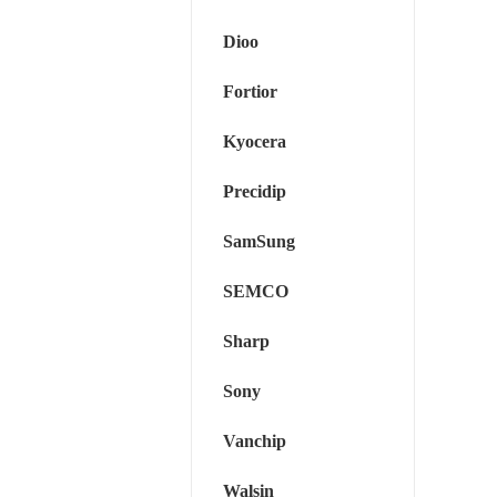
Dioo
Fortior
Kyocera
Precidip
SamSung
SEMCO
Sharp
Sony
Vanchip
Walsin