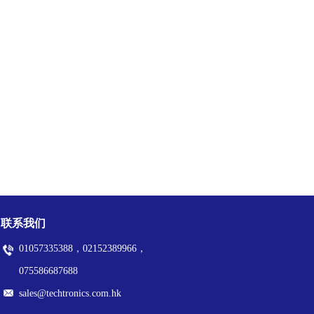
联系我们
01057335388，02152389966，
075586687688
sales@techtronics.com.hk