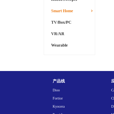
Smart Home
TV/Box/PC
VR/AR
Wearable
产品线
Dioo
C
Fortior
C
Kyocera
D