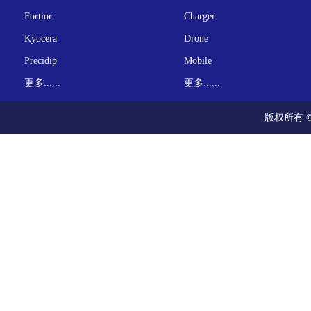
Fortior
Charger
Kyocera
Drone
Precidip
Mobile
更多......
更多......
版权所有 ©