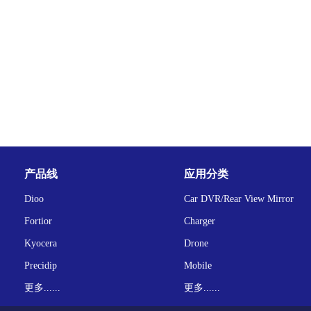
产品线
应用分类
Dioo
Car DVR/Rear View Mirror
Fortior
Charger
Kyocera
Drone
Precidip
Mobile
更多......
更多......