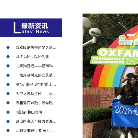
西双版纳热带绮梦之旅——记2024年09月13日
以终为始，以始为新——记2024年09月11日
九寨沟游记——记2024年09月09日
一场穿越时光的心灵盛宴——记2024年09月09日
凌“云”而动 迎“南”而上——2024年08月30日
天空之境马拉松——记2024年7月21日
因相遇而奔跑，因奔跑而相遇——2022北京喇叭沟越野挑战赛回顾
<启航>越山向海
越山向海人车接力赛海南赛的小伙伴们，加油
2018香港毅行者-长江冲锋对