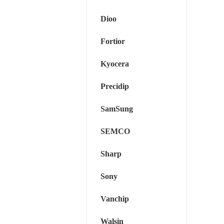
Dioo
Fortior
Kyocera
Precidip
SamSung
SEMCO
Sharp
Sony
Vanchip
Walsin