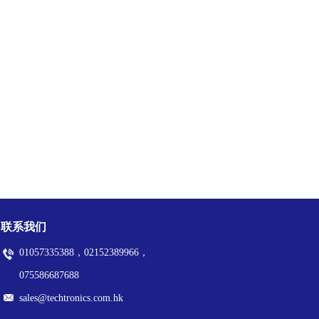
联系我们
01057335388，02152389966，
075586687688
sales@techtronics.com.hk