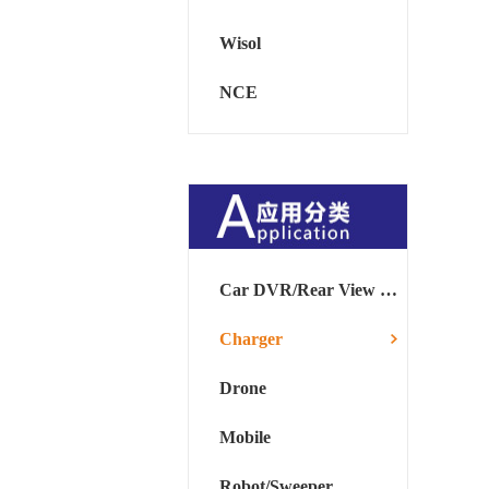
Wisol
NCE
Car DVR/Rear View Mirror
Charger
Drone
Mobile
Robot/Sweeper