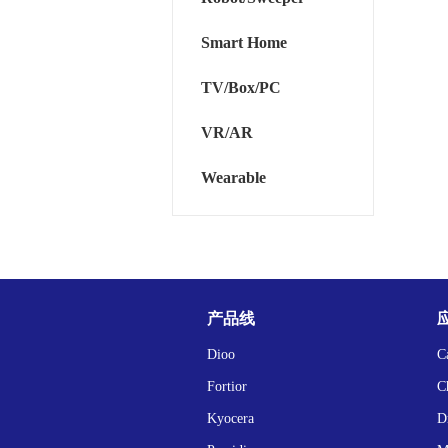
Smart Home
TV/Box/PC
VR/AR
Wearable
产品线
Dioo
C
Fortior
C
Kyocera
D