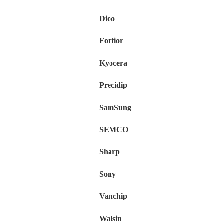
Dioo
Fortior
Kyocera
Precidip
SamSung
SEMCO
Sharp
Sony
Vanchip
Walsin