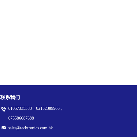
联系我们
01057335388，02152389966，
075586687688
sales@techtronics.com.hk