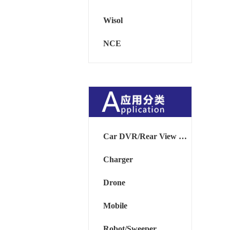
Wisol
NCE
Car DVR/Rear View Mirror
Charger
Drone
Mobile
Robot/Sweeper