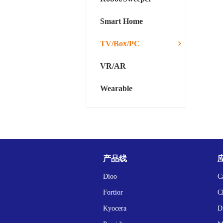
Smart Home
TV/Box/PC
VR/AR
Wearable
产品线
Dioo
C
Fortior
C
Kyocera
D