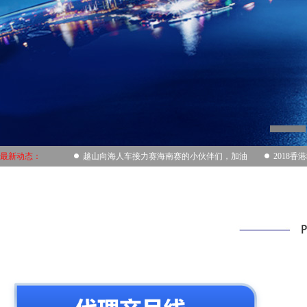
最新动态：
越山向海人车接力赛海南赛的小伙伴们，加油
2018香港毅行者-长江冲锋对